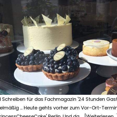
 Schreiben für das Fachmagazin '24 Stunden Gastl
gelmäßig ... Heute gehts vorher zum Vor-Ort-Termin
PrincessCheeseCake' Berlin. Und da …
[Weiterlesen...