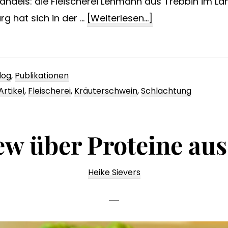
ndels: die Fleischerei Lehmann aus Trebbin im La
ÜberKräutersch
g hat sich in der …
[Weiterlesen...]
und
Clauert-
Stracke
log
,
Publikationen
Artikel
,
Fleischerei
,
Kräuterschwein
,
Schlachtung
ew über Proteine au
Heike Sievers