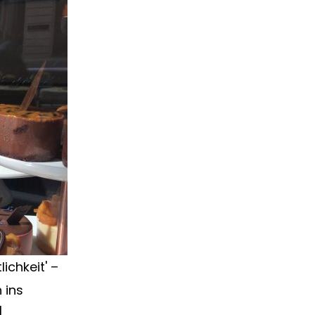
ichkeit' –
 ins
ÜberTexten
]