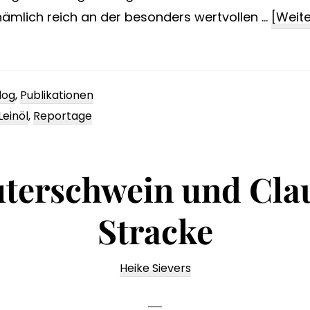
 nämlich reich an der besonders wertvollen …
[Weite
log
,
Publikationen
Leinöl
,
Reportage
terschwein und Cla
Stracke
Heike Sievers