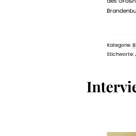
des Großha
Brandenbur
Kategorie:
B
Stichworte:
Intervi