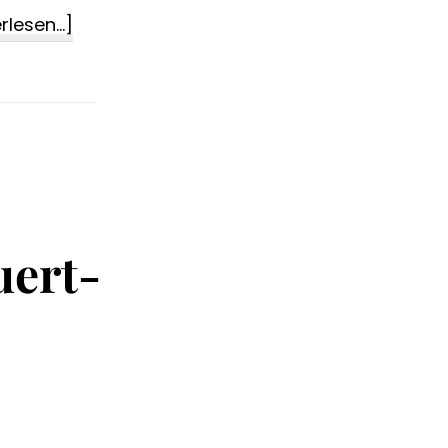
ÜberFrisches
rlesen...]
Leinöl
im
Geschmackstest
uert-