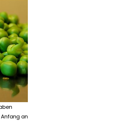
haben
n Anfang an
iew