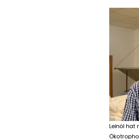
Leinöl hat
Ökotrophol