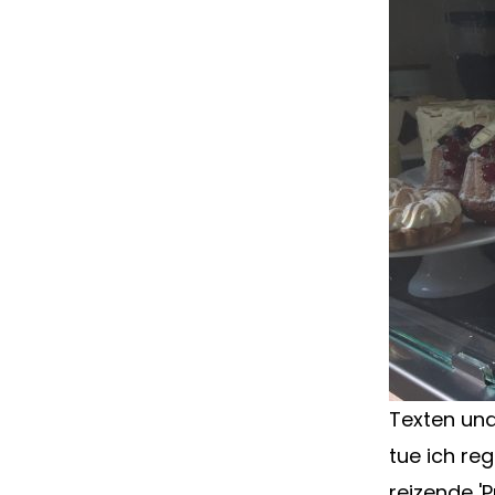
Texten und
tue ich re
reizende '