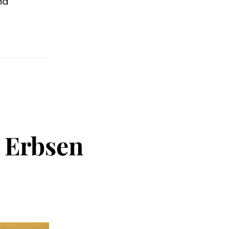
nd
wein
s Erbsen