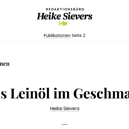
Redaktionsbüro
Texterin
Heike
Publikationen
Seite 2
für
Sievers
die
Lebensmittelbranche,
onen
Maschinen,
Technik
es Leinöl im Geschma
Heike Sievers