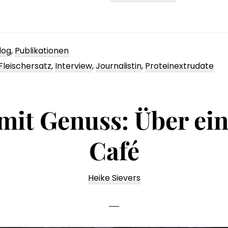
über
Proteine
aus
log
,
Publikationen
Erbsen
Fleischersatz
,
Interview
,
Journalistin
,
Proteinextrudate
mit Genuss: Über ein
Café
Heike Sievers