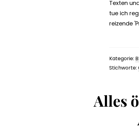
Texten und
tue ich re
reizende '
Kategorie:
B
Stichworte:
Alles 