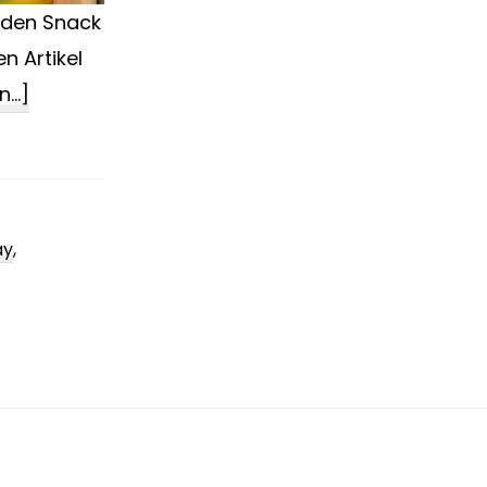
nden Snack
 Artikel
ÜberAlles
...]
öko
oder
was?
Pfiffige
ay
,
Take-
Away-
Verpackungen