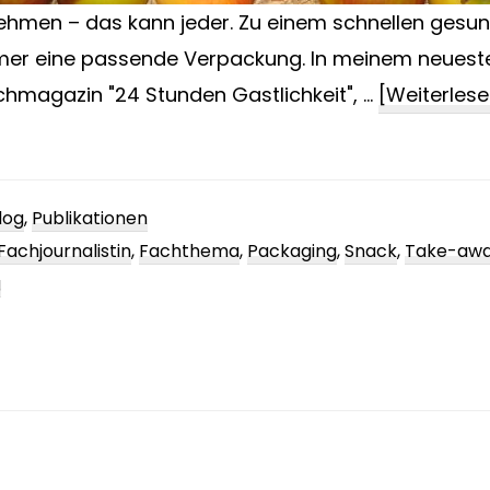
ehmen – das kann jeder. Zu einem schnellen gesu
er eine passende Verpackung. In meinem neuesten
chmagazin "24 Stunden Gastlichkeit", …
[Weiterlesen
log
,
Publikationen
Fachjournalistin
,
Fachthema
,
Packaging
,
Snack
,
Take-aw
g