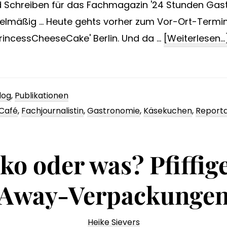
 Schreiben für das Fachmagazin '24 Stunden Gastl
gelmäßig ... Heute gehts vorher zum Vor-Ort-Termin
PrincessCheeseCake' Berlin. Und da …
[Weiterlesen...
log
,
Publikationen
Café
,
Fachjournalistin
,
Gastronomie
,
Käsekuchen
,
Report
öko oder was? Pfiffig
Away-Verpackunge
Heike Sievers