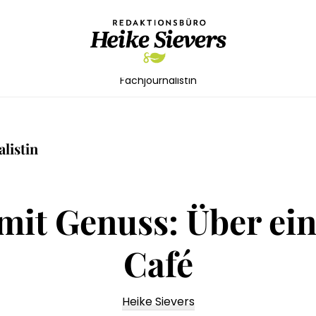
Redaktionsbüro
Texterin
Fachjournalistin
Heike
für
Sievers
die
Lebensmittelbranche,
listin
Maschinen,
Technik
mit Genuss: Über ein
Café
Heike Sievers