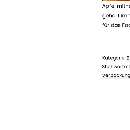
Apfel mitn
gehört imm
für das Fa
Kategorie:
B
Stichworte:
Verpackun