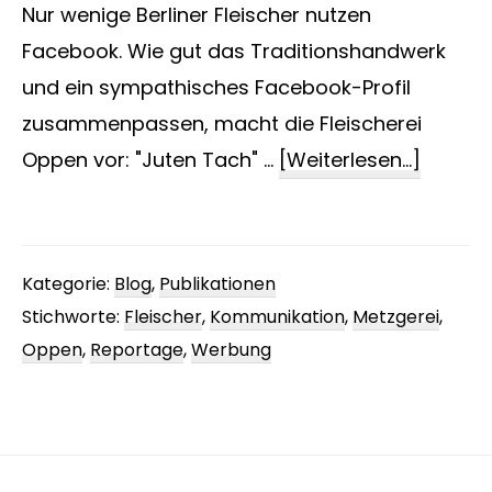
Nur wenige Berliner Fleischer nutzen
Facebook. Wie gut das Traditionshandwerk
und ein sympathisches Facebook-Profil
zusammenpassen, macht die Fleischerei
ÜberFle
Oppen vor: "Juten Tach" …
[Weiterlesen...]
und
Facebo
Kategorie:
Blog
,
Publikationen
Stichworte:
Fleischer
,
Kommunikation
,
Metzgerei
,
Oppen
,
Reportage
,
Werbung