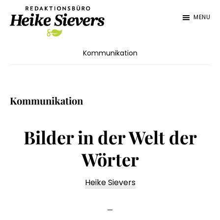
Zum
Zur
MENU
Inhalt
Fußzeile
springen
springen
Redaktionsbüro
Texterin
Heike
Kommunikation
für
Sievers
die
Lebensmittelbranche,
Kommunikation
Maschinen,
Technik
Bilder in der Welt der
Wörter
Heike Sievers