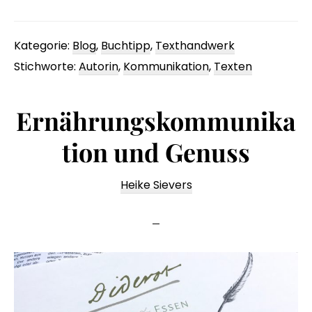
der
Welt
Kategorie:
Blog
,
Buchtipp
,
Texthandwerk
der
Stichworte:
Autorin
,
Kommunikation
,
Texten
Wörter
Ernährungskommunika
tion und Genuss
Heike Sievers