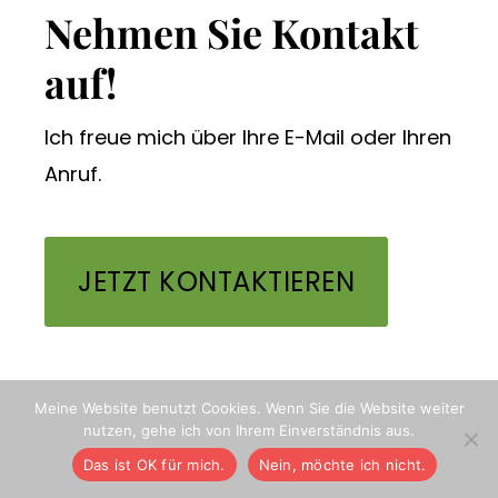
Footer
Nehmen Sie Kontakt
auf!
Ich freue mich über Ihre E-Mail oder Ihren
Anruf.
JETZT KONTAKTIEREN
Meine Website benutzt Cookies. Wenn Sie die Website weiter
© 2026 · HEIKE-SIEVERS.COM · HEIKE SIEVERS, FACH-
nutzen, gehe ich von Ihrem Einverständnis aus.
JOURNALISTIN, BERLIN ·
IMPRESSUM
·
DATENSCHUTZERKLÄRUNG
·
KONTAKT
Das ist OK für mich.
Nein, möchte ich nicht.