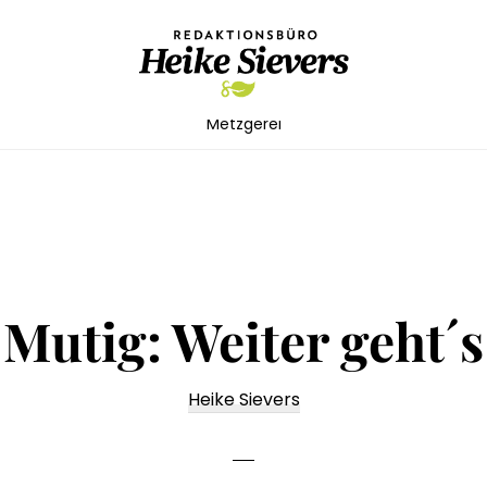
Redaktionsbüro
Texterin
Metzgerei
Heike
für
Sievers
die
Lebensmittelbranche,
Maschinen,
Technik
Mutig: Weiter geht´s
Heike Sievers