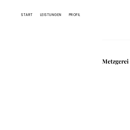
Zur
Zum
Zur
Hauptnavigation
Inhalt
Fußzeile
START
LEISTUNGEN
PROFIL
springen
springen
springen
Metzgerei