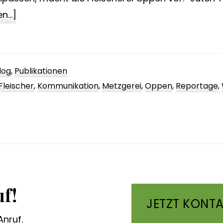
ÜberFleischer
n...]
und
Facebook
log
,
Publikationen
Fleischer
,
Kommunikation
,
Metzgerei
,
Oppen
,
Reportage
,
f!
JETZT KONTA
Anruf.