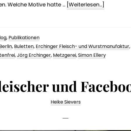
ÜberMutig
n. Welche Motive hatte …
[Weiterlesen...]
Weiter
geht
´s
log
,
Publikationen
Berlin
,
Buletten
,
Erchinger Fleisch- und Wurstmanufaktur
tenfrei
,
Jörg Erchinger
,
Metzgerei
,
Simon Ellery
leischer und Facebo
Heike Sievers