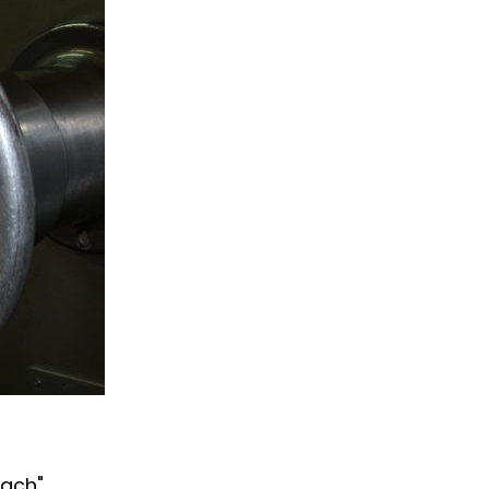
ach" …