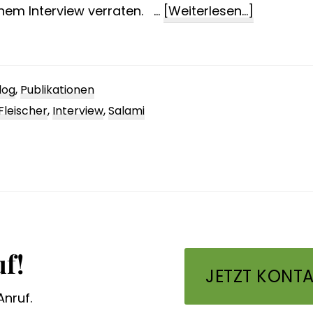
ÜberDer
einem Interview verraten. …
[Weiterlesen...]
Fleischer
verrät
seine
log
,
Publikationen
Tricks
Fleischer
,
Interview
,
Salami
f!
JETZT KONTA
Anruf.