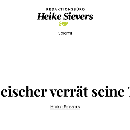
Redaktionsbüro
Texterin
Salami
Heike
für
Sievers
die
Lebensmittelbranche,
Maschinen,
Technik
eischer verrät seine
Heike Sievers