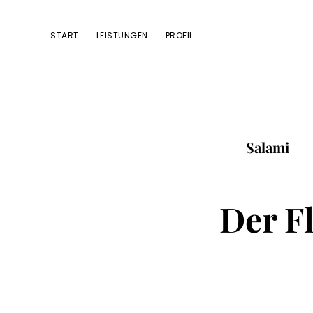
Zur
Zum
Zur
Hauptnavigation
Inhalt
Fußzeile
START
LEISTUNGEN
PROFIL
springen
springen
springen
Salami
Der Fl