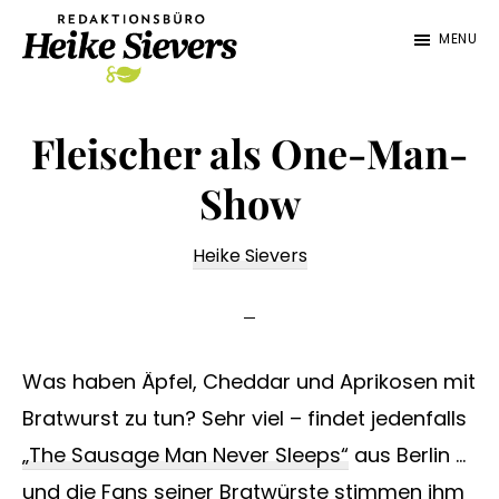
Zum
Zur
MENU
Inhalt
Fußzeile
springen
springen
Redaktionsbüro
Texterin
Heike
für
Fleischer als One-Man-
Sievers
die
Show
Lebensmittelbranche,
Maschinen,
Heike Sievers
Technik
Was haben Äpfel, Cheddar und Aprikosen mit
Bratwurst zu tun? Sehr viel – findet jedenfalls
„The Sausage Man Never Sleeps“
aus Berlin …
und die Fans seiner Bratwürste stimmen ihm