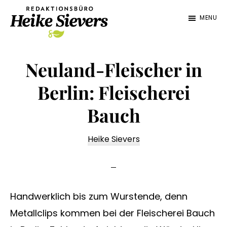
Zum
Zur
MENU
Inhalt
Fußzeile
springen
springen
Redaktionsbüro
Texterin
Heike
für
Neuland-Fleischer in
Sievers
die
Berlin: Fleischerei
Lebensmittelbranche,
Bauch
Maschinen,
Technik
Heike Sievers
Handwerklich bis zum Wurstende, denn
Metallclips kommen bei der Fleischerei Bauch