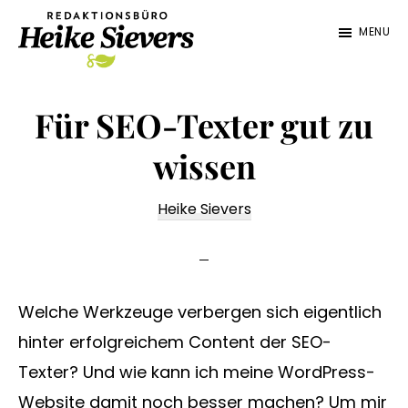
Zum
Zur
MENU
Inhalt
Fußzeile
springen
springen
Redaktionsbüro
Texterin
Heike
für
Für SEO-Texter gut zu
Sievers
die
wissen
Lebensmittelbranche,
Maschinen,
Heike Sievers
Technik
Welche Werkzeuge verbergen sich eigentlich
hinter erfolgreichem Content der SEO-
Texter? Und wie kann ich meine WordPress-
Website damit noch besser machen? Um mir